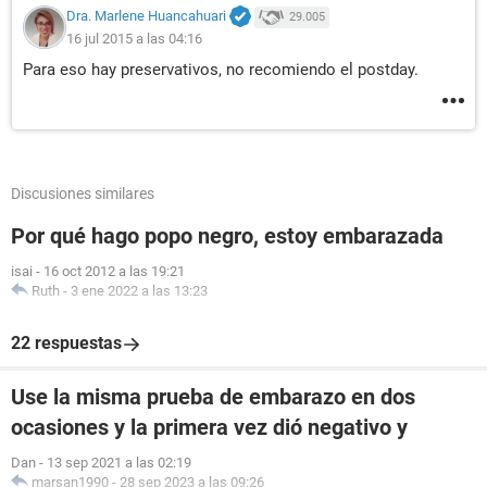
Dra. Marlene Huancahuari
29.005
16 jul 2015 a las 04:16
Para eso hay preservativos, no recomiendo el postday.
Discusiones similares
Por qué hago popo negro, estoy embarazada
isai
-
16 oct 2012 a las 19:21
Ruth
-
3 ene 2022 a las 13:23
22 respuestas
Use la misma prueba de embarazo en dos
ocasiones y la primera vez dió negativo y
Dan
-
13 sep 2021 a las 02:19
marsan1990
-
28 sep 2023 a las 09:26