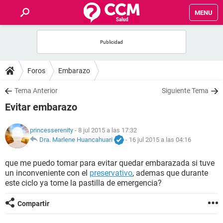
MENU
INICIO
FOROS
Foros
Embarazo
SALUD
Tema Anterior
Siguiente Tema
Evitar embarazo
FAMILIA
princesserenity
- 8 jul 2015 a las 17:32
NUTRICIÓN
Dra. Marlene Huancahuari
-
16 jul 2015 a las 04:16
que me puedo tomar para evitar quedar embarazada si tuve
BIENESTAR
un inconveniente con el
preservativo
, ademas que durante
este ciclo ya tome la pastilla de emergencia?
SEXUALIDAD
Compartir
GLOSARIO