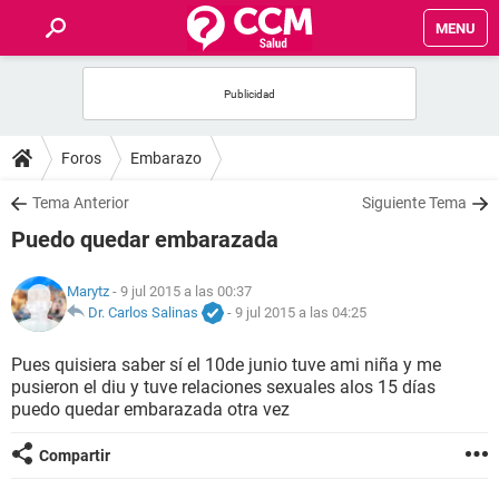
MENU
INICIO
FOROS
Foros
Embarazo
SALUD
Tema Anterior
Siguiente Tema
Puedo quedar embarazada
FAMILIA
Marytz
- 9 jul 2015 a las 00:37
NUTRICIÓN
Dr. Carlos Salinas
-
9 jul 2015 a las 04:25
Pues quisiera saber sí el 10de junio tuve ami niña y me
BIENESTAR
pusieron el diu y tuve relaciones sexuales alos 15 días
puedo quedar embarazada otra vez
SEXUALIDAD
Compartir
GLOSARIO