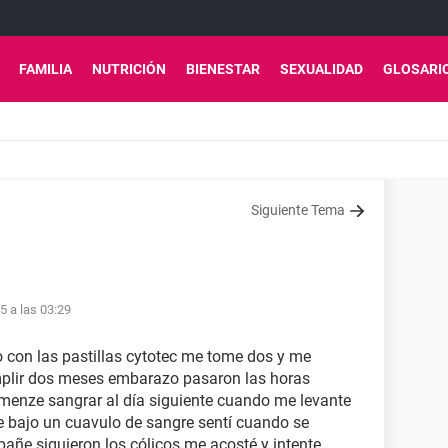
FAMILIA
NUTRICIÓN
BIENESTAR
SEXUALIDAD
GLOSARI
Siguiente Tema
15 a las 03:29
con las pastillas cytotec me tome dos y me
umplir dos meses embarazo pasaron las horas
menze sangrar al día siguiente cuando me levante
e bajo un cuavulo de sangre sentí cuando se
bañe siguieron los cólicos me acosté y intente