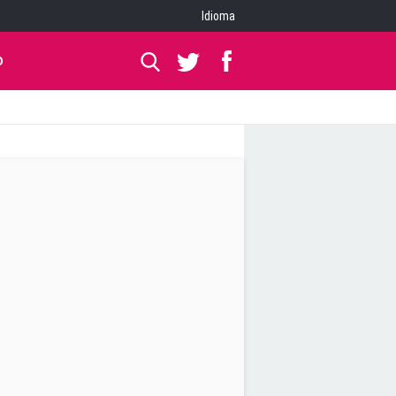
Idioma
O