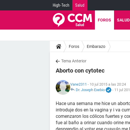
High-Tech
Salud
FOROS
SALUD
Foros
Embarazo
Tema Anterior
Aborto con cytotec
Vane2311
- 10 jul 2015 a las 20:24
Dr. Joseph Exebio
-
11 jul 20
Hace una semana me hice un aborto 
introduje dos en la vagina y i va c
comenzaron los cólicos fuertes y co
fue al baño a orinar cuando orine m
desprendio al votar ese cuavulo me 