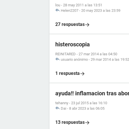
lou
-
28 may 2011 a las 13:51
Helen2207
-
20 may 2023 a las 23:59
27 respuestas
histeroscopia
REINITARED
-
27 mar 2014 a las 04:50
usuario anónimo
-
29 mar 2014 a las 19:5
1 respuesta
ayuda!! inflamacion tras abo
tehanny
-
23 jul 2015 a las 16:10
Dai
-
8 abr 2023 a las 06:05
13 respuestas