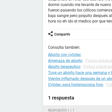
dormir cuando me levante de nuevo v
fueron pasando los cólicos comenz
baja sangre pero poquito después a
hora no eh ido el medico por que te
Compartir
Consulta también:
Aborto con cytotec
Amenaza de aborto
-
Fichas práctic
Aborto terapeutico
-
Fichas prácticas
Tuve un aborto hace una semana y t
Vientre inflamado después de un ab
Cytotec para histeroscopia foro
-
Fo
1 respuesta
RESPUESTA 1 / 1