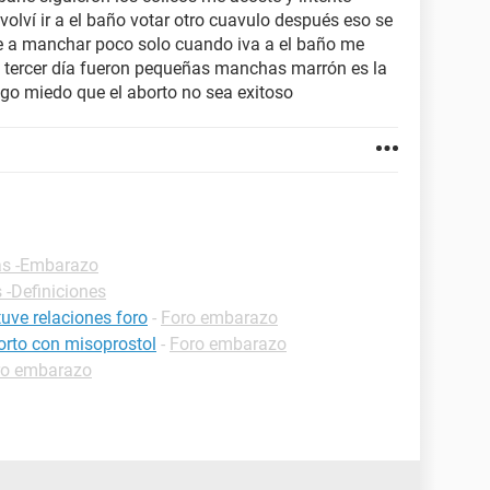
olví ir a el baño votar otro cuavulo después eso se
e a manchar poco solo cuando iva a el baño me
l tercer día fueron pequeñas manchas marrón es la
ngo miedo que el aborto no sea exitoso
as -Embarazo
 -Definiciones
uve relaciones foro
-
Foro embarazo
orto con misoprostol
-
Foro embarazo
ro embarazo