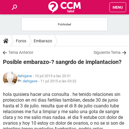
MENU
INICIO
FOROS
Foros
Embarazo
SALUD
Tema Anterior
Siguiente Tema
Posible embarazo-? sangrdo de implantacion?
FAMILIA
dahigave
- 10 jul 2015 a las 20:31
NUTRICIÓN
dahigave
-
11 jul 2015 a las 03:32
hola quisiera hacer una consulta . he tenido relaciones sin
BIENESTAR
proteccion en mi dias fertiles tambiien, desde 30 de junio
hasta el 3 de julio. resulta que el di 8 de julio cuando tube
SEXUALIDAD
relaciones me fui a limpiar y me salio una gota de sangre
clara y no me salio mas nadaa. el dia 9 estube ccn dolor de
ovarios y hoy 10 estoy cn dolor de ovarios, o no se si son de
GLOSARIO
intestino.tengo puntadas fuertesitas. podria estar