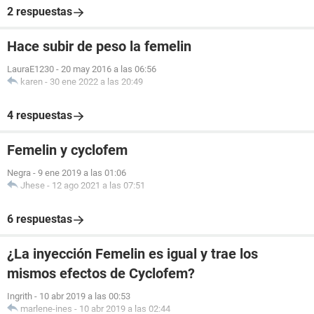
2 respuestas
Hace subir de peso la femelin
LauraE1230
-
20 may 2016 a las 06:56
karen
-
30 ene 2022 a las 20:49
4 respuestas
Femelin y cyclofem
Negra
-
9 ene 2019 a las 01:06
Jhese
-
12 ago 2021 a las 07:51
6 respuestas
¿La inyección Femelin es igual y trae los
mismos efectos de Cyclofem?
Ingrith
-
10 abr 2019 a las 00:53
marlene-ines
-
10 abr 2019 a las 02:44