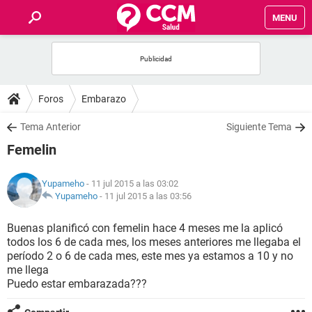
MENU
INICIO
FOROS
Foros
Embarazo
SALUD
Tema Anterior
Siguiente Tema
Femelin
FAMILIA
Yupameho
- 11 jul 2015 a las 03:02
NUTRICIÓN
Yupameho
-
11 jul 2015 a las 03:56
Buenas planificó con femelin hace 4 meses me la aplicó
BIENESTAR
todos los 6 de cada mes, los meses anteriores me llegaba el
período 2 o 6 de cada mes, este mes ya estamos a 10 y no
SEXUALIDAD
me llega
Puedo estar embarazada???
GLOSARIO