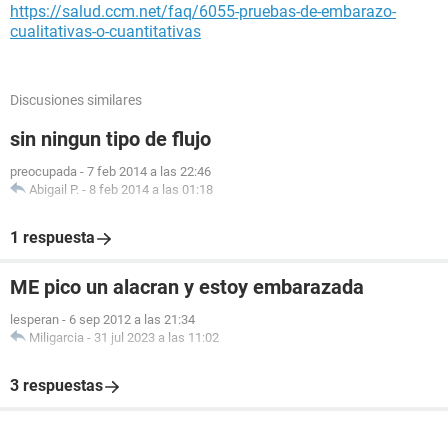
https://salud.ccm.net/faq/6055-pruebas-de-embarazo-
cualitativas-o-cuantitativas
Discusiones similares
sin ningun tipo de flujo
preocupada
-
7 feb 2014 a las 22:46
Abigail P.
-
8 feb 2014 a las 01:18
1 respuesta
ME pico un alacran y estoy embarazada
lesperan
-
6 sep 2012 a las 21:34
Miligarcia
-
31 jul 2023 a las 11:02
3 respuestas