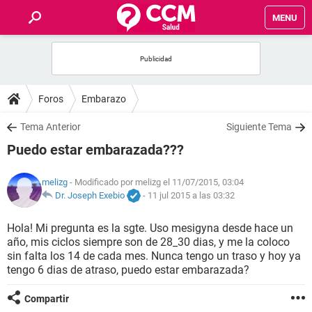
MENU
INICIO
FOROS
Foros
Embarazo
SALUD
Tema Anterior
Siguiente Tema
Puedo estar embarazada???
FAMILIA
melizg
- Modificado por melizg el 11/07/2015, 03:04
NUTRICIÓN
Dr. Joseph Exebio
-
11 jul 2015 a las 03:32
Hola! Mi pregunta es la sgte. Uso mesigyna desde hace un
BIENESTAR
año, mis ciclos siempre son de 28_30 dias, y me la coloco
sin falta los 14 de cada mes. Nunca tengo un traso y hoy ya
SEXUALIDAD
tengo 6 dias de atraso, puedo estar embarazada?
Compartir
GLOSARIO