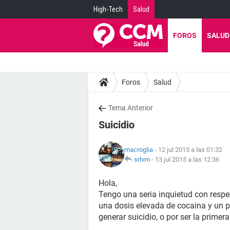
High-Tech
Salud
FOROS
SALUD
Foros
Salud
Tema Anterior
Suicidio
macroglia
- 12 jul 2015 a las 01:32
srlvm
-
13 jul 2015 a las 12:36
Hola,
Tengo una seria inquietud con respe
una dosis elevada de cocaina y un p
generar suicidio, o por ser la prime