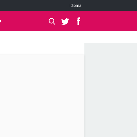
Idioma
O