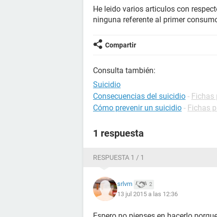
He leido varios articulos con respe
ninguna referente al primer consumo
Compartir
Consulta también:
Suicidio
Consecuencias del suicidio
-
Fichas 
Cómo prevenir un suicidio
-
Fichas p
1 respuesta
RESPUESTA 1 / 1
srlvm
2
13 jul 2015 a las 12:36
Espero no pienses en hacerlo porque 