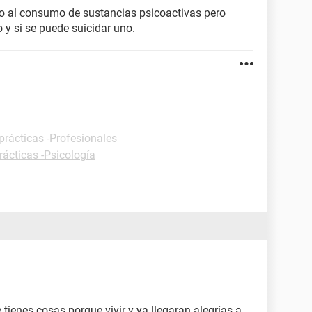
cto al consumo de sustancias psicoactivas pero
 y si se puede suicidar uno.
prácticas -Profesionales
rácticas -Psicología
tienes cosas porque vivir y ya llegaran alegrías a