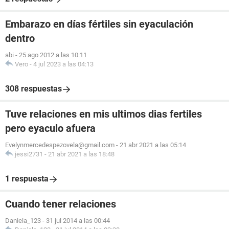
Embarazo en días fértiles sin eyaculación
dentro
abi
-
25 ago 2012 a las 10:11
Vero
-
4 jul 2023 a las 04:13
308 respuestas
Tuve relaciones en mis ultimos dias fertiles
pero eyaculo afuera
Evelynmercedespezovela@gmail.com
-
21 abr 2021 a las 05:14
jessi2731
-
21 abr 2021 a las 18:48
1 respuesta
Cuando tener relaciones
Daniela_123
-
31 jul 2014 a las 00:44