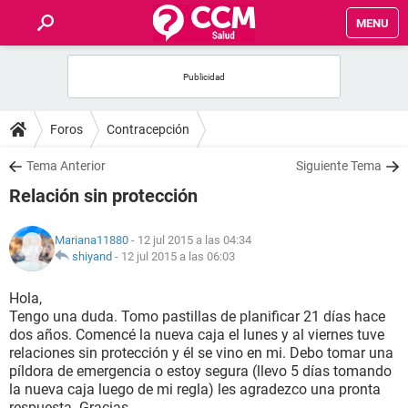
MENU
INICIO
FOROS
Foros
Contracepción
SALUD
Tema Anterior
Siguiente Tema
Relación sin protección
FAMILIA
Mariana11880
- 12 jul 2015 a las 04:34
NUTRICIÓN
shiyand
-
12 jul 2015 a las 06:03
Hola,
BIENESTAR
Tengo una duda. Tomo pastillas de planificar 21 días hace
dos años. Comencé la nueva caja el lunes y al viernes tuve
SEXUALIDAD
relaciones sin protección y él se vino en mi. Debo tomar una
píldora de emergencia o estoy segura (llevo 5 días tomando
la nueva caja luego de mi regla) les agradezco una pronta
GLOSARIO
respuesta. Gracias