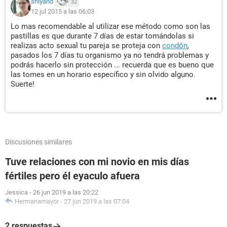
shiyand
32
12 jul 2015 a las 06:03
Lo mas recomendable al utilizar ese método como son las
pastillas es que durante 7 días de estar tomándolas si
realizas acto sexual tu pareja se proteja con
condón
,
pasados los 7 días tu organismo ya no tendrá problemas y
podrás hacerlo sin protección ... recuerda que es bueno que
las tomes en un horario específico y sin olvido alguno.
Suerte!
Discusiones similares
Tuve relaciones con mi novio en mis días
fértiles pero él eyaculo afuera
Jessica
-
26 jun 2019 a las 20:22
Hermanamayor
-
27 jun 2019 a las 07:04
2 respuestas