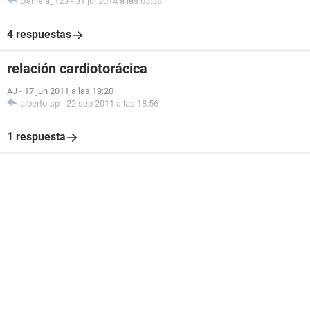
Daniela_123
-
31 jul 2014 a las 03:38
4 respuestas
relación cardiotorácica
AJ
-
17 jun 2011 a las 19:20
alberto-sp
-
22 sep 2011 a las 18:56
1 respuesta