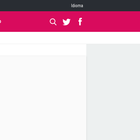
Idioma
O