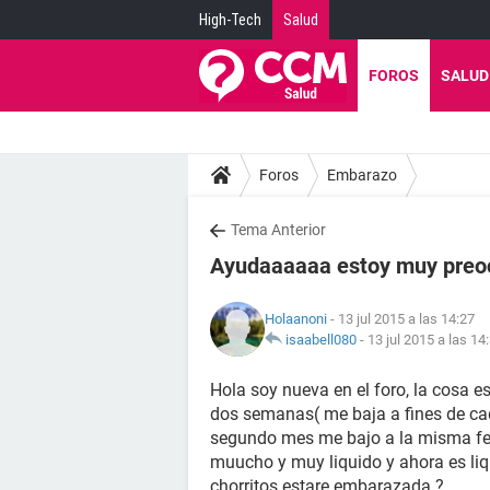
High-Tech
Salud
FOROS
SALUD
Foros
Embarazo
Tema Anterior
Ayudaaaaaa estoy muy pre
Holaanoni
- 13 jul 2015 a las 14:27
isaabell080
-
13 jul 2015 a las 14
Hola soy nueva en el foro, la cosa e
dos semanas( me baja a fines de cada
segundo mes me bajo a la misma fec
muucho y muy liquido y ahora es li
chorritos estare embarazada ?