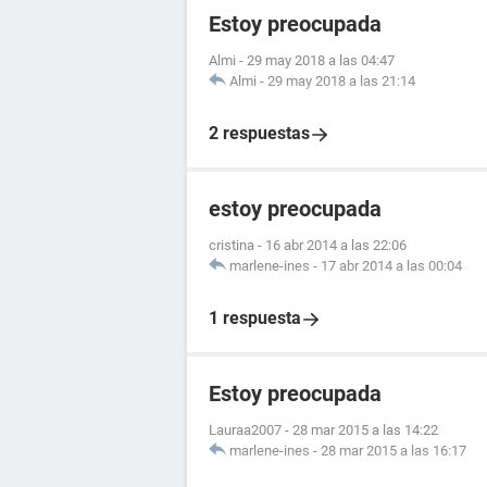
Estoy preocupada
Almi
-
29 may 2018 a las 04:47
Almi
-
29 may 2018 a las 21:14
2 respuestas
estoy preocupada
cristina
-
16 abr 2014 a las 22:06
marlene-ines
-
17 abr 2014 a las 00:04
1 respuesta
Estoy preocupada
Lauraa2007
-
28 mar 2015 a las 14:22
marlene-ines
-
28 mar 2015 a las 16:17