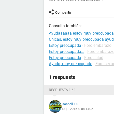
Compartir
Consulta también:
Ayudaaaaaa estoy muy preocupada
Chicas, estoy muy preocupada ayu
Estoy preocupada
-
Foro embarazo
Estoy preocupada...
-
Foro embaraz
Estoy preocupada
-
Foro salud
Ayuda, muy preocupada
-
Foro sexu
1 respuesta
RESPUESTA 1 / 1
isaabell080
13 jul 2015 a las 14:36