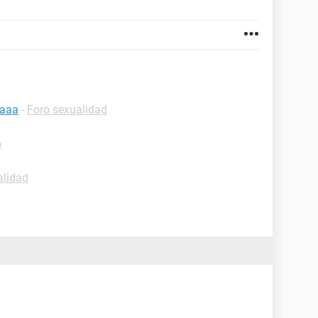
daaa
-
Foro sexualidad
o
alidad