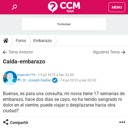
MENU
INICIO
FOROS
Foros
Embarazo
SALUD
Tema Anterior
Siguiente Tema
Caida-embarazo
FAMILIA
maicolcr19
- 13 jul 2015 a las 22:45
NUTRICIÓN
Dr. Joseph Exebio
-
14 jul 2015 a las 02:42
Buenas, es para una consulta, mi novia tiene 17 semanas de
BIENESTAR
embarazo, hace dos dias se cayo, no ha tenido sangrado ni
dolor en el vientre, puede viajar o desplazarse hacia otra
SEXUALIDAD
ciudad?
Compartir
GLOSARIO