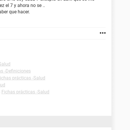
ez el 7 y ahora no se ..
aber que hacer.
-Salud
as -Definiciones
ichas prácticas -Salud
lud
-
Fichas prácticas -Salud