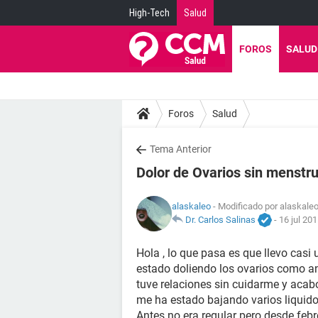
High-Tech
Salud
FOROS
SALUD
Foros
Salud
Tema Anterior
Dolor de Ovarios sin menstr
alaskaleo
- Modificado por alaskaleo
Dr. Carlos Salinas
-
16 jul 201
Hola , lo que pasa es que llevo cas
estado doliendo los ovarios como an
tuve relaciones sin cuidarme y acab
me ha estado bajando varios liqui
Antes no era regular pero desde febr