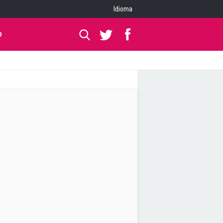
Idioma
O