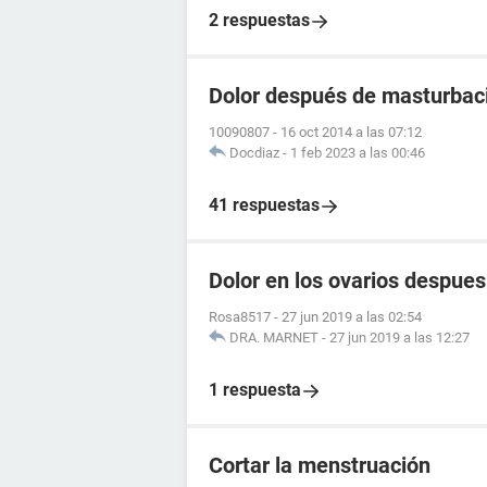
2 respuestas
Dolor después de masturbac
10090807
-
16 oct 2014 a las 07:12
Docdiaz
-
1 feb 2023 a las 00:46
41 respuestas
Dolor en los ovarios despue
Rosa8517
-
27 jun 2019 a las 02:54
DRA. MARNET
-
27 jun 2019 a las 12:27
1 respuesta
Cortar la menstruación