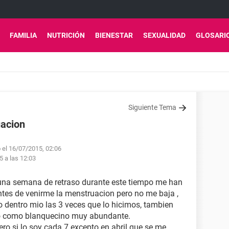
FAMILIA
NUTRICIÓN
BIENESTAR
SEXUALIDAD
GLOSARI
Siguiente Tema
uacion
 el 16/07/2015, 02:06
5 a las 12:03
i una semana de retraso durante este tiempo me han
tes de venirme la menstruacion pero no me baja ,
o dentro mio las 3 veces que lo hicimos, tambien
do como blanquecino muy abundante.
ero si lo soy cada 7 excepto en abril que se me