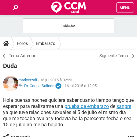
MENU
INICIO
FORUMS
Foros
Embarazo
SALUD
Tema Anterior
Siguiente Tema
Duda
FAMILIA
marlyetzali
- 16 jul 2015 à 02:23
NUTRICIÓN
Dr. Carlos Salinas
-
16 jul 2015 à 12:05
Hola buenas noches quiciera saber cuanto tiempo tengo que
BIENESTAR
esperar para realizarme una
prueba de embarazo
de
sangre
ya que tuve relaciones sexuales el 5 de julio el mismo día
SEXUALIDAD
que me tocaba ovular y todavía ha la parecente fecha o sea
15 de julio no me ha bajado
GLOSARIO