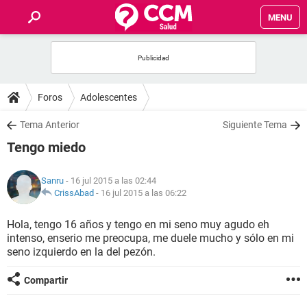
MENU
INICIO
FOROS
Foros
Adolescentes
SALUD
Tema Anterior
Siguiente Tema
Tengo miedo
FAMILIA
Sanru
- 16 jul 2015 a las 02:44
NUTRICIÓN
CrissAbad
-
16 jul 2015 a las 06:22
Hola, tengo 16 años y tengo en mi seno muy agudo eh
BIENESTAR
intenso, enserio me preocupa, me duele mucho y sólo en mi
seno izquierdo en la del pezón.
SEXUALIDAD
Compartir
GLOSARIO