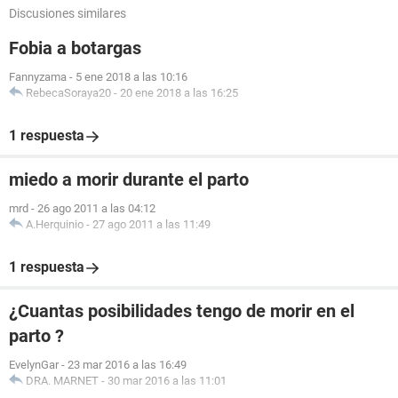
Discusiones similares
Fobia a botargas
Fannyzama
-
5 ene 2018 a las 10:16
RebecaSoraya20
-
20 ene 2018 a las 16:25
1 respuesta
miedo a morir durante el parto
mrd
-
26 ago 2011 a las 04:12
A.Herquinio
-
27 ago 2011 a las 11:49
1 respuesta
¿Cuantas posibilidades tengo de morir en el
parto ?
EvelynGar
-
23 mar 2016 a las 16:49
DRA. MARNET
-
30 mar 2016 a las 11:01