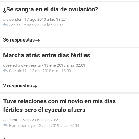
¿Se sangra en el día de ovulación?
alewonder
-
17 ago 2010 a las 18:27
Jesica
-
2 sep 2017 a las 23:37
36 respuestas
Marcha atrás entre días fértiles
queenofbrokenhearts
-
13 ene 2018 a las 02:01
Celeste11
-
13 ene 2018 a las 18:39
2 respuestas
Tuve relaciones con mi novio en mis días
fértiles pero él eyaculo afuera
Jessica
-
26 jun 2019 a las 20:22
Hermanamayor
-
27 jun 2019 a las 07:04