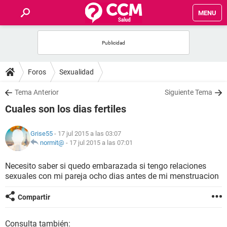
MENU
INICIO
FOROS
Foros
Sexualidad
SALUD
Tema Anterior
Siguiente Tema
Cuales son los dias fertiles
FAMILIA
Grise55
- 17 jul 2015 a las 03:07
NUTRICIÓN
normit@
-
17 jul 2015 a las 07:01
Necesito saber si quedo embarazada si tengo relaciones
BIENESTAR
sexuales con mi pareja ocho dias antes de mi menstruacion
SEXUALIDAD
Compartir
GLOSARIO
Consulta también: