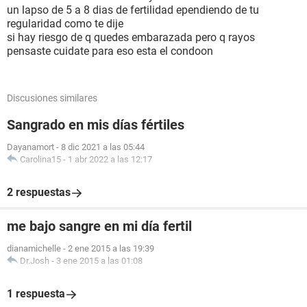
un lapso de 5 a 8 dias de fertilidad ependiendo de tu
regularidad como te dije
si hay riesgo de q quedes embarazada pero q rayos
pensaste cuidate para eso esta el condoon
Discusiones similares
Sangrado en mis días fértiles
Dayanamort
-
8 dic 2021 a las 05:44
Carolina15
-
1 abr 2022 a las 12:17
2 respuestas
me bajo sangre en mi día fertil
dianamichelle
-
2 ene 2015 a las 19:39
Dr.Josh
-
3 ene 2015 a las 01:08
1 respuesta