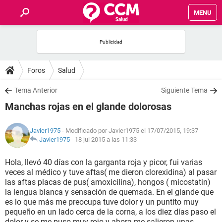
MENU
INICIO
FOROS
Foros
Salud
SALUD
Tema Anterior
Siguiente Tema
Manchas rojas en el glande dolorosas
FAMILIA
Javier1975
- Modificado por Javier1975 el 17/07/2015, 19:37
NUTRICIÓN
Javier1975
-
18 jul 2015 a las 11:33
Hola, llevó 40 días con la garganta roja y picor, fui varias
BIENESTAR
veces al médico y tuve aftas( me dieron clorexidina) al pasar
las aftas placas de pus( amoxicilina), hongos ( micostatin)
SEXUALIDAD
la lengua blanca y sensación de quemada. En el glande que
es lo que más me preocupa tuve dolor y un puntito muy
pequeño en un lado cerca de la corna, a los diez días paso el
GLOSARIO
dolor y se me puso muy rojo y ahora me salieron unas