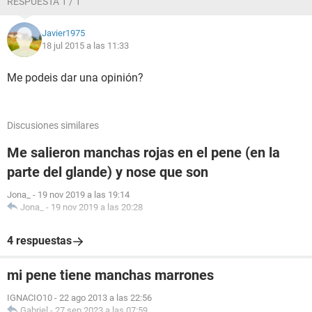
RESPUESTA 1 / 1
Javier1975
18 jul 2015 a las 11:33
Me podeis dar una opinión?
Discusiones similares
Me salieron manchas rojas en el pene (en la
parte del glande) y nose que son
Jona_
-
19 nov 2019 a las 19:14
Jona_
-
19 nov 2019 a las 20:28
4 respuestas
mi pene tiene manchas marrones
IGNACIO10
-
22 ago 2013 a las 22:56
Gabriel
-
27 sep 2023 a las 07:59