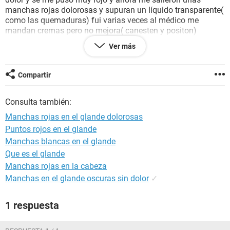
manchas rojas dolorosas y supuran un líquido transparente(
como las quemaduras) fui varias veces al médico me
mandan cremas pero no mejora( canesten y positon)
alguien podría ayudarme que podría ser. Me hice una
Ver más
analítica con serología y todo esta bien, la serología
negativo. Gracias
Compartir
Consulta también:
Manchas rojas en el glande dolorosas
Puntos rojos en el glande
Manchas blancas en el glande
Que es el glande
Manchas rojas en la cabeza
Manchas en el glande oscuras sin dolor
✓
1 respuesta