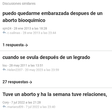
Discusiones similares
puedo quedarme embarazada despues de un
aborto biooquimico
sjm24
-
28 ene 2013 a las 18:28
c-salinas
-
28 ene 2013 a las 23:44
1 respuesta
cuando se ovula después de un legrado
lou
-
28 may 2011 a las 13:51
Helen2207
-
20 may 2023 a las 23:59
27 respuestas
Tuve un aborto y ha la semana tuve relaciones,
Cory
-
7 jul 2022 a las 21:28
mariarod09
-
7 jul 2022 a las 23:40