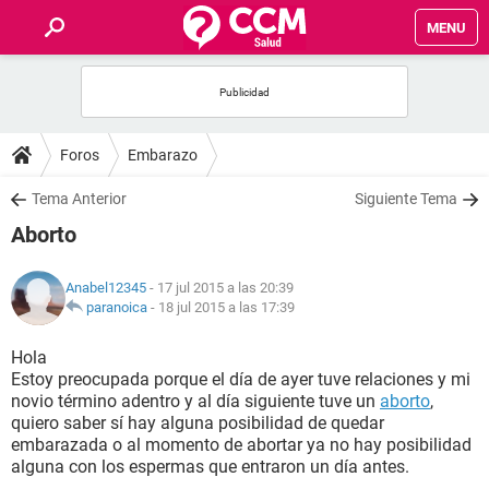
MENU
INICIO
FOROS
Foros
Embarazo
SALUD
Tema Anterior
Siguiente Tema
Aborto
FAMILIA
Anabel12345
- 17 jul 2015 a las 20:39
NUTRICIÓN
paranoica
-
18 jul 2015 a las 17:39
Hola
BIENESTAR
Estoy preocupada porque el día de ayer tuve relaciones y mi
novio término adentro y al día siguiente tuve un
aborto
,
SEXUALIDAD
quiero saber sí hay alguna posibilidad de quedar
embarazada o al momento de abortar ya no hay posibilidad
alguna con los espermas que entraron un día antes.
GLOSARIO