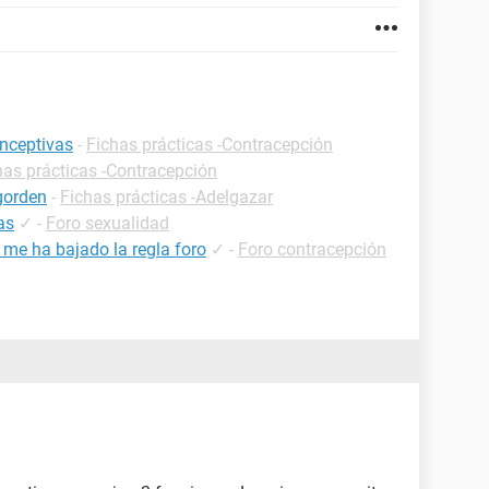
onceptivas
-
Fichas prácticas -Contracepción
has prácticas -Contracepción
gorden
-
Fichas prácticas -Adelgazar
as
✓
-
Foro sexualidad
 me ha bajado la regla foro
✓
-
Foro contracepción