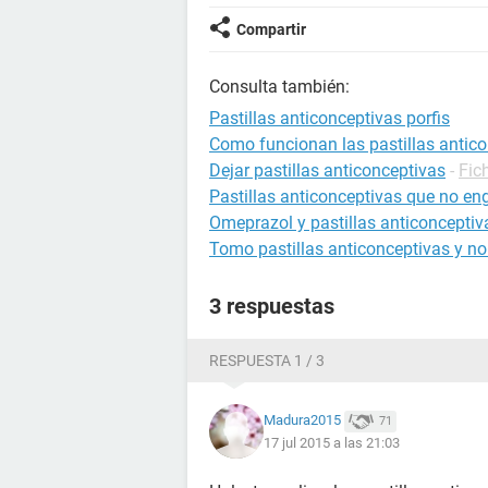
Compartir
Consulta también:
Pastillas anticonceptivas porfis
Como funcionan las pastillas antic
Dejar pastillas anticonceptivas
-
Fic
Pastillas anticonceptivas que no en
Omeprazol y pastillas anticonceptiv
Tomo pastillas anticonceptivas y no
3 respuestas
RESPUESTA 1 / 3
Madura2015
71
17 jul 2015 a las 21:03