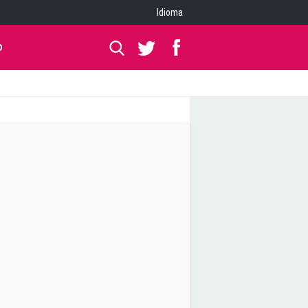
Idioma
O