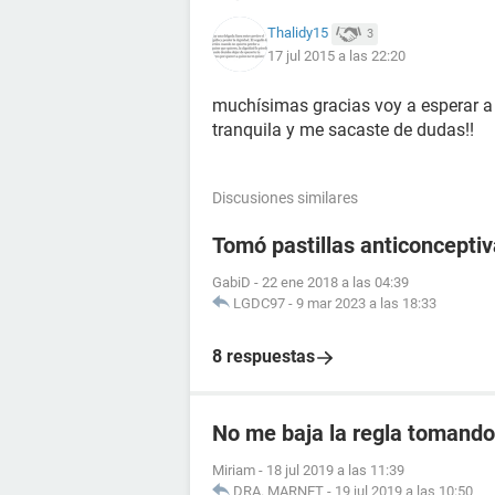
Thalidy15
3
17 jul 2015 a las 22:20
muchísimas gracias voy a esperar a
tranquila y me sacaste de dudas!!
Discusiones similares
Tomó pastillas anticoncept
GabiD
-
22 ene 2018 a las 04:39
LGDC97
-
9 mar 2023 a las 18:33
8 respuestas
No me baja la regla tomando 
Miriam
-
18 jul 2019 a las 11:39
DRA. MARNET
-
19 jul 2019 a las 10:50