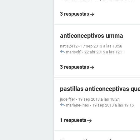
3 respuestas
anticonceptivos umma
natis2412
-
17 sep 2013 a las 10:58
marisolfl
-
22 abr 2015 a las 12:11
3 respuestas
pastillas anticonceptivas q
judeiffer
-
19 sep 2013 a las 18:24
marlene-ines
-
19 sep 2013 a las 19:16
1 respuesta