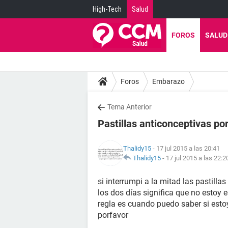
High-Tech
Salud
FOROS
SALUD
Foros
Embarazo
Tema Anterior
Pastillas anticonceptivas por
Thalidy15
- 17 jul 2015 a las 20:41
Thalidy15
-
17 jul 2015 a las 22:2
si interrumpi a la mitad las pastilla
los dos días significa que no estoy
regla es cuando puedo saber si es
porfavor