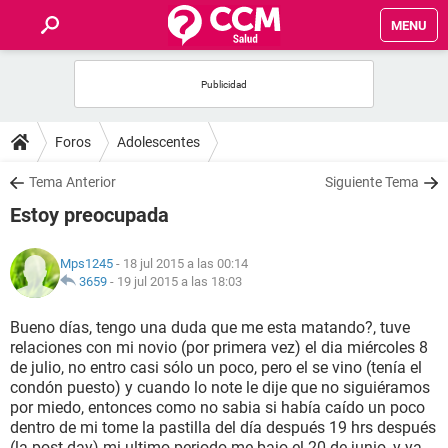
MENU
INICIO
FOROS
Foros
Adolescentes
SALUD
Tema Anterior
Siguiente Tema
Estoy preocupada
FAMILIA
Mps1245
- 18 jul 2015 a las 00:14
NUTRICIÓN
3659
-
19 jul 2015 a las 18:03
Bueno días, tengo una duda que me esta matando?, tuve
BIENESTAR
relaciones con mi novio (por primera vez) el dia miércoles 8
de julio, no entro casi sólo un poco, pero el se vino (tenía el
SEXUALIDAD
condón puesto) y cuando lo note le dije que no siguiéramos
por miedo, entonces como no sabia si había caído un poco
dentro de mi tome la pastilla del día después 19 hrs después
GLOSARIO
(la post day) mi ultimo periodo me bajo el 20 de junio, y ya