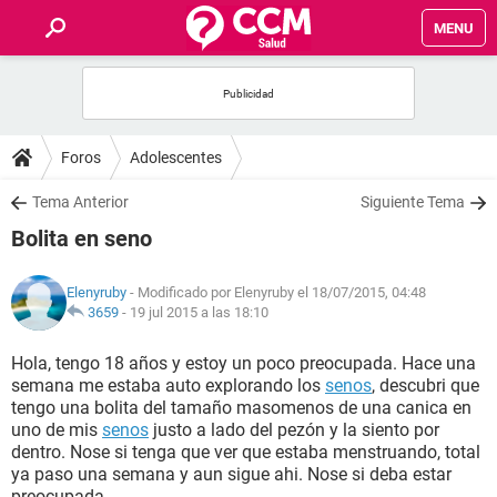
MENU
INICIO
FOROS
Foros
Adolescentes
SALUD
Tema Anterior
Siguiente Tema
Bolita en seno
FAMILIA
Elenyruby
- Modificado por Elenyruby el 18/07/2015, 04:48
NUTRICIÓN
3659
-
19 jul 2015 a las 18:10
Hola, tengo 18 años y estoy un poco preocupada. Hace una
BIENESTAR
semana me estaba auto explorando los
senos
, descubri que
tengo una bolita del tamaño masomenos de una canica en
SEXUALIDAD
uno de mis
senos
justo a lado del pezón y la siento por
dentro. Nose si tenga que ver que estaba menstruando, total
ya paso una semana y aun sigue ahi. Nose si deba estar
GLOSARIO
preocupada.