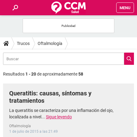
MENU
INICIO
FOROS
Trucos
Oftalmología
SALUD
FAMILIA
Resultados
1 - 20
de aproximadamente
58
NUTRICIÓN
Queratitis: causas, síntomas y
tratamientos
BIENESTAR
La queratitis se caracteriza por una inflamación del ojo,
SEXUALIDAD
localizada a nivel...
Sigue leyendo
Oftalmología
1 de julio de 2015 a las 21:49
GLOSARIO