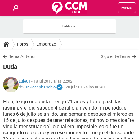
MENU
INICIO
FOROS
Foros
Embarazo
SALUD
Tema Anterior
Siguiente Tema
Duda
FAMILIA
Lule01
- 18 jul 2015 a las 22:02
NUTRICIÓN
Dr. Joseph Exebio
-
20 jul 2015 a las 00:40
Hola, tengo una duda. Tengo 21 años y tomo pastillas
BIENESTAR
jasmin, y el día sabado 4 de julio ah venido mi periodo, el
lunes 6 de julio se ah ido, una semana despues el miercoles
SEXUALIDAD
15 de julio despues de tener relaciones, mi novio me dice "te
vino la menstruacion" lo cual era imposible, solo fue un
sangrado rojo claro y en ese momento. Luego el dia sabado
GLOSARIO
18 de julio siento que me baja flujo, cuando me fijo era flujo