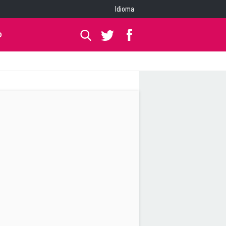
Idioma
O