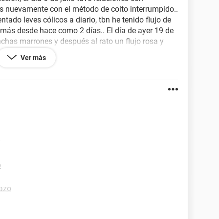
nes nuevamente con el método de coito interrumpido..
tado leves cólicos a diario, tbn he tenido flujo de
 más desde hace como 2 días.. El día de ayer 19 de
chas marrones y después al rato un flujo rosa y
venir hoy y no vino.. Agrego además q no me duelen
Ver más
en hormonal x la pastilla o estaré embarazada??
desesperada, ayuda please!!
o
azo