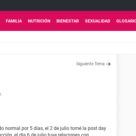
FAMILIA
NUTRICIÓN
BIENESTAR
SEXUALIDAD
GLOSARI
Siguiente Tema
8
o normal por 5 días, el 2 de julio tomé la post day
cción, el día 6 de julio tuve relaciones con