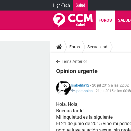
High-Tech
Salud
FOROS
SALUD
Foros
Sexualidad
Tema Anterior
Opinion urgente
Isabelita12
- 20 jul 2015 a las 22:02
paranoica
-
21 jul 2015 a las 00:5
Hola, Hola,
Buenas tarde!
Mi inquietud es la siguiente
El 21 de junio de 2015 vino mi period
porque tuve relación sexual sin prote