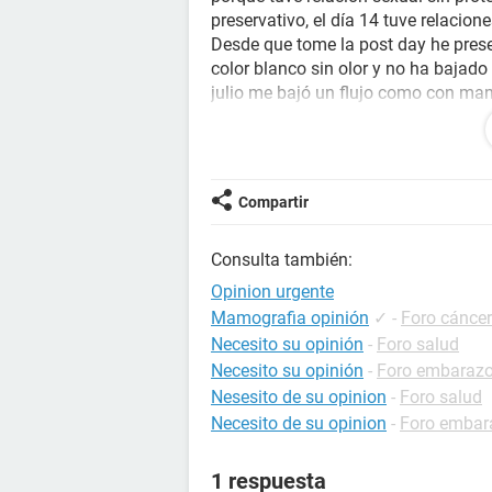
preservativo, el día 14 tuve relacio
Desde que tome la post day he presen
color blanco sin olor y no ha bajado
julio me bajó un flujo como con man
tuve cólico leve.. Mi periodo debió 
los senos.
Que me dicen utds, tendré un desord
Necesito opiniones urgentes, estoy 
Compartir
Consulta también:
Opinion urgente
Mamografia opinión
✓
-
Foro cáncer
Necesito su opinión
-
Foro salud
Necesito su opinión
-
Foro embaraz
Nesesito de su opinion
-
Foro salud
Necesito de su opinion
-
Foro embar
1 respuesta