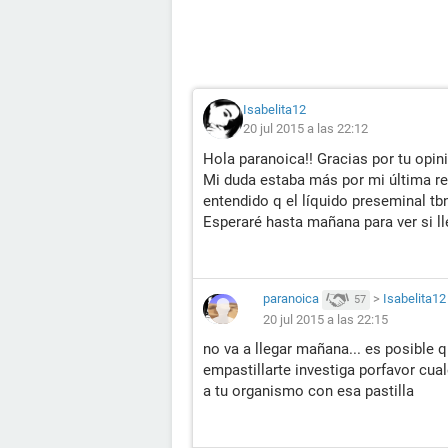
Isabelita12
20 jul 2015 a las 22:12
Hola paranoica!! Gracias por tu opin
Mi duda estaba más por mi última re
entendido q el líquido preseminal tb
Esperaré hasta mañana para ver si ll
paranoica
>
Isabelita12
57
20 jul 2015 a las 22:15
no va a llegar mañana... es posible q
empastillarte investiga porfavor cua
a tu organismo con esa pastilla