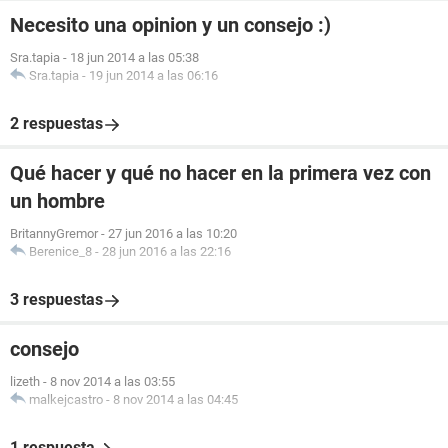
Necesito una opinion y un consejo :)
Sra.tapia
-
18 jun 2014 a las 05:38
Sra.tapia
-
19 jun 2014 a las 06:16
2 respuestas
Qué hacer y qué no hacer en la primera vez con
un hombre
BritannyGremor
-
27 jun 2016 a las 10:20
Berenice_8
-
28 jun 2016 a las 22:16
3 respuestas
consejo
lizeth
-
8 nov 2014 a las 03:55
malkejcastro
-
8 nov 2014 a las 04:45
1 respuesta