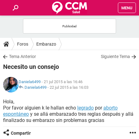
MENU
INICIO
FOROS
Foros
Embarazo
SALUD
Tema Anterior
Siguiente Tema
Necesito un consejo
FAMILIA
Daniela6499
- 21 jul 2015 a las 16:46
NUTRICIÓN
Daniela6499
-
22 jul 2015 a las 16:03
Hola,
BIENESTAR
Por favor alguien k le hallan echo
legrado
por
aborto
espontáneo
y se allá embarazado tres reglas después y allá
SEXUALIDAD
finalizado su embarazo sin problemas gracias
Compartir
GLOSARIO