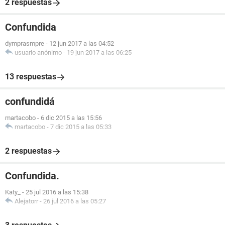
2 respuestas
Confundida
dymprasmpre
-
12 jun 2017 a las 04:52
usuario anónimo
-
19 jun 2017 a las 06:25
13 respuestas
confundidá
martacobo
-
6 dic 2015 a las 15:56
martacobo
-
7 dic 2015 a las 05:33
2 respuestas
Confundida.
Katy_
-
25 jul 2016 a las 15:38
Alejatorr
-
26 jul 2016 a las 05:27