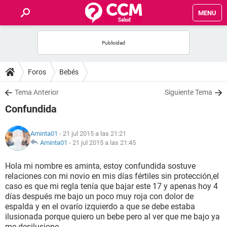
MENU
INICIO
FOROS
Foros
Bebés
SALUD
Tema Anterior
Siguiente Tema
Confundida
FAMILIA
Aminta01
- 21 jul 2015 a las 21:21
NUTRICIÓN
Aminta01
-
21 jul 2015 a las 21:45
Hola mi nombre es aminta, estoy confundida sostuve
BIENESTAR
relaciones con mi novio en mis días fértiles sin protección,el
caso es que mi regla tenía que bajar este 17 y apenas hoy 4
SEXUALIDAD
días después me bajo un poco muy roja con dolor de
espalda y en el ovarío izquierdo a que se debe estaba
ilusionada porque quiero un bebe pero al ver que me bajo ya
GLOSARIO
me desilusione