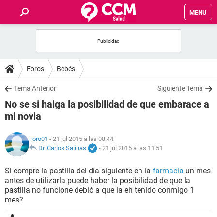
MENU
INICIO
FOROS
Foros
Bebés
SALUD
Tema Anterior
Siguiente Tema
No se si haiga la posibilidad de que embarace a
FAMILIA
mi novia
NUTRICIÓN
Toro01
- 21 jul 2015 a las 08:44
Dr. Carlos Salinas
-
21 jul 2015 a las 11:51
BIENESTAR
Si compre la pastilla del día siguiente en la
farmacia
un mes
antes de utilizarla puede haber la posibilidad de que la
SEXUALIDAD
pastilla no funcione debió a que la eh tenido conmigo 1
mes?
GLOSARIO