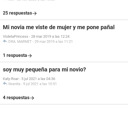
25 respuestas
Mi novia me viste de mujer y me pone pañal
VioletaPrincess
-
28 mar 2019 a las 12:24
DRA. MARNET
-
29 mar 2019 a las 11:21
1 respuesta
soy muy pequeña para mi novio?
Katy-Roar
-
5 jul 2021 a las 04:36
Ileanita
-
9 jul 2021 a las 10:51
4 respuestas