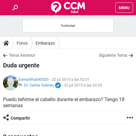
MENU
INICIO
FOROS
Foros
Embarazo
SALUD
Tema Anterior
Siguiente Tema
Duda urgente
FAMILIA
Samantha040520
- 22 jul 2015 a las 02:01
NUTRICIÓN
Dr. Carlos Salinas
-
22 jul 2015 a las 02:33
Puedo teñirme el cabello durante el embarazo? Tengo 18
BIENESTAR
semanas
SEXUALIDAD
Compartir
GLOSARIO