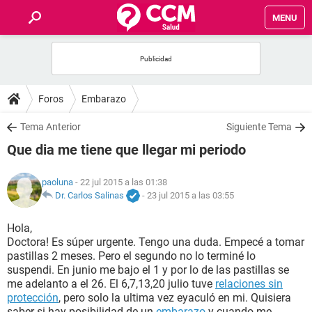
MENU
INICIO
FOROS
Foros
Embarazo
SALUD
Tema Anterior
Siguiente Tema
Que dia me tiene que llegar mi periodo
FAMILIA
paoluna
- 22 jul 2015 a las 01:38
NUTRICIÓN
Dr. Carlos Salinas
-
23 jul 2015 a las 03:55
Hola,
BIENESTAR
Doctora! Es súper urgente. Tengo una duda. Empecé a tomar
pastillas 2 meses. Pero el segundo no lo terminé lo
SEXUALIDAD
suspendi. En junio me bajo el 1 y por lo de las pastillas se
me adelanto a el 26. El 6,7,13,20 julio tuve
relaciones sin
protección
, pero solo la ultima vez eyaculó en mi. Quisiera
GLOSARIO
saber si hay posibilidad de un
embarazo
y cuando me