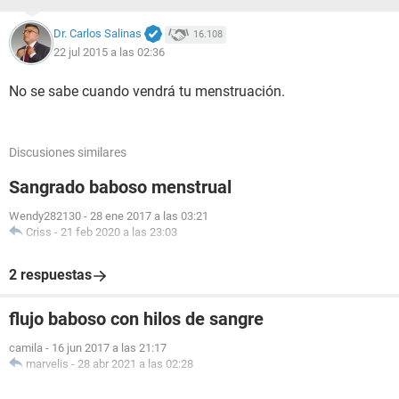
Dr. Carlos Salinas
16.108
22 jul 2015 a las 02:36
No se sabe cuando vendrá tu menstruación.
Discusiones similares
Sangrado baboso menstrual
Wendy282130
-
28 ene 2017 a las 03:21
Criss
-
21 feb 2020 a las 23:03
2 respuestas
flujo baboso con hilos de sangre
camila
-
16 jun 2017 a las 21:17
marvelis
-
28 abr 2021 a las 02:28