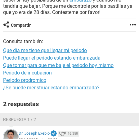
tendría que bajar. Porque me decontrole por las pastillas ya
que yo era de 28 días. Contesteme por favor!
Compartir
Consulta también:
Que dia me tiene que llegar mi periodo
Puede llegar el periodo estando embarazada
Que tomar para que me baje el periodo hoy mismo
Periodo de incubacion
Periodo prodromico
¿Se puede menstruar estando embarazada?
2 respuestas
RESPUESTA 1 / 2
Dr. Joseph Exebio
16.358