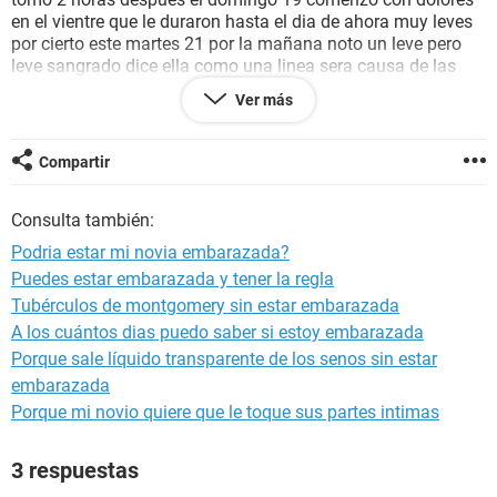
en el vientre que le duraron hasta el dia de ahora muy leves
por cierto este martes 21 por la mañana noto un leve pero
leve sangrado dice ella como una linea sera causa de las
pastilla o podría ser la implantación ? yo dudo que sea la
Ver más
implementacion dado que según he leído esta seda 6 o 10
días después de la relación y van 5 contando el dia del acto
ayuda por favor estamos muy nerviosos, tengo duda sobre
Compartir
si la pastilla haya funcionado ya que el sangrado fue muy
minimo ni importancia le habia tomado ella hasta que le
Consulta también:
pregunte
Podria estar mi novia embarazada?
Puedes estar embarazada y tener la regla
Tubérculos de montgomery sin estar embarazada
A los cuántos dias puedo saber si estoy embarazada
Porque sale líquido transparente de los senos sin estar
embarazada
Porque mi novio quiere que le toque sus partes intimas
3 respuestas