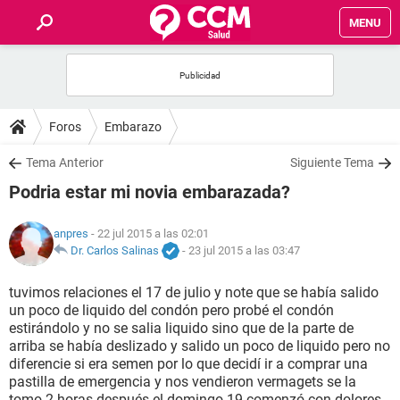
MENU
INICIO
FOROS
Foros
Embarazo
SALUD
Tema Anterior
Siguiente Tema
Podria estar mi novia embarazada?
FAMILIA
anpres
- 22 jul 2015 a las 02:01
NUTRICIÓN
Dr. Carlos Salinas
-
23 jul 2015 a las 03:47
tuvimos relaciones el 17 de julio y note que se había salido
BIENESTAR
un poco de liquido del condón pero probé el condón
estirándolo y no se salia liquido sino que de la parte de
SEXUALIDAD
arriba se había deslizado y salido un poco de liquido pero no
diferencie si era semen por lo que decidí ir a comprar una
pastilla de emergencia y nos vendieron vermagets se la
GLOSARIO
tomo 2 horas después el domingo 19 comenzó con dolores