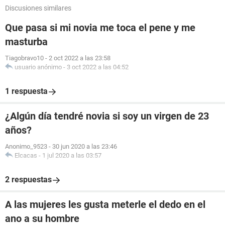
Discusiones similares
Que pasa si mi novia me toca el pene y me
masturba
Tiagobravo10
-
2 oct 2022 a las 23:58
usuario anónimo
-
3 oct 2022 a las 04:52
1 respuesta
¿Algún día tendré novia si soy un virgen de 23
años?
Anonimo_9523
-
30 jun 2020 a las 23:46
Elcacas
-
1 jul 2020 a las 03:57
2 respuestas
A las mujeres les gusta meterle el dedo en el
ano a su hombre