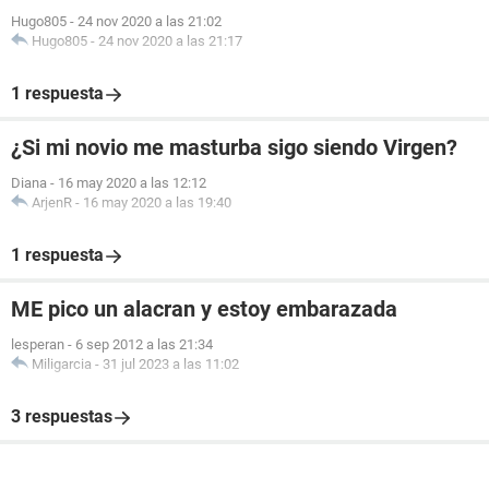
Hugo805
-
24 nov 2020 a las 21:02
Hugo805
-
24 nov 2020 a las 21:17
1 respuesta
¿Si mi novio me masturba sigo siendo Virgen?
Diana
-
16 may 2020 a las 12:12
ArjenR
-
16 may 2020 a las 19:40
1 respuesta
ME pico un alacran y estoy embarazada
lesperan
-
6 sep 2012 a las 21:34
Miligarcia
-
31 jul 2023 a las 11:02
3 respuestas