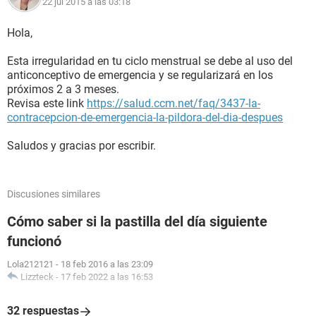
22 jul 2015 a las 03:18
Hola,
Esta irregularidad en tu ciclo menstrual se debe al uso del
anticonceptivo de emergencia y se regularizará en los
próximos 2 a 3 meses.
Revisa este link
https://salud.ccm.net/faq/3437-la-
contracepcion-de-emergencia-la-pildora-del-dia-despues
Saludos y gracias por escribir.
Discusiones similares
Cómo saber si la pastilla del día siguiente
funcionó
Lola212121
-
18 feb 2016 a las 23:09
Lizzteck
-
17 feb 2022 a las 16:53
32 respuestas