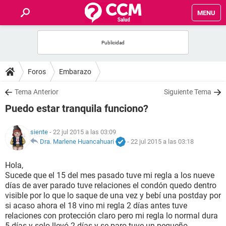
MENU
INICIO
FOROS
Foros
Embarazo
SALUD
Tema Anterior
Siguiente Tema
Puedo estar tranquila funciono?
FAMILIA
siente
- 22 jul 2015 a las 03:09
NUTRICIÓN
Dra. Marlene Huancahuari
-
22 jul 2015 a las 03:18
Hola,
BIENESTAR
Sucede que el 15 del mes pasado tuve mi regla a los nueve
días de aver parado tuve relaciones el condón quedo dentro
SEXUALIDAD
visible por lo que lo saque de una vez y bebí una postday por
si acaso ahora el 18 vino mi regla 2 días antes tuve
relaciones con protección claro pero mi regla lo normal dura
GLOSARIO
5 días y solo llevó 2 días y se paro tuve un pequeño