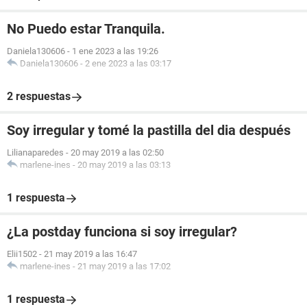
No Puedo estar Tranquila.
Daniela130606
-
1 ene 2023 a las 19:26
Daniela130606
-
2 ene 2023 a las 03:17
2 respuestas
Soy irregular y tomé la pastilla del dia después
Lilianaparedes
-
20 may 2019 a las 02:50
marlene-ines
-
20 may 2019 a las 03:13
1 respuesta
¿La postday funciona si soy irregular?
Elii1502
-
21 may 2019 a las 16:47
marlene-ines
-
21 may 2019 a las 17:02
1 respuesta