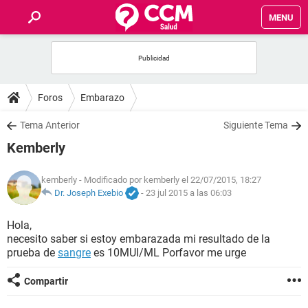
MENU
INICIO
FOROS
Foros
Embarazo
SALUD
Tema Anterior
Siguiente Tema
Kemberly
FAMILIA
kemberly
- Modificado por kemberly el 22/07/2015, 18:27
NUTRICIÓN
Dr. Joseph Exebio
-
23 jul 2015 a las 06:03
Hola,
BIENESTAR
necesito saber si estoy embarazada mi resultado de la
prueba de
sangre
es 10MUI/ML Porfavor me urge
SEXUALIDAD
Compartir
GLOSARIO