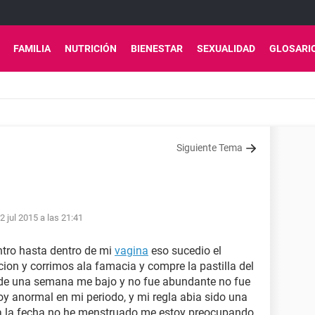
FAMILIA
NUTRICIÓN
BIENESTAR
SEXUALIDAD
GLOSARI
Siguiente Tema
2 jul 2015 a las 21:41
ntro hasta dentro de mi
vagina
eso sucedio el
ion y corrimos ala famacia y compre la pastilla del
 de una semana me bajo y no fue abundante no fue
oy anormal en mi periodo, y mi regla abia sido una
a la fecha no he menstruado me estoy preocupando