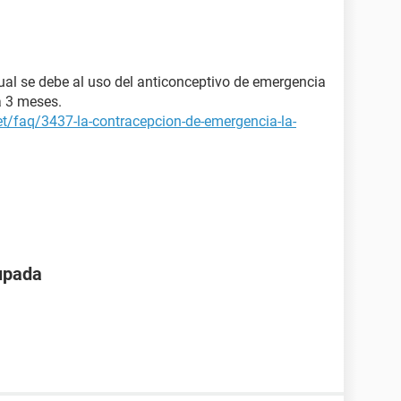
rual se debe al uso del anticonceptivo de emergencia
a 3 meses.
et/faq/3437-la-contracepcion-de-emergencia-la-
upada