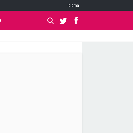
Idioma
O