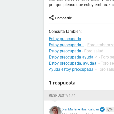
por que pienso que estoy embaraza
Compartir
Consulta también:
Estoy preocupada
Estoy preocupada...
-
Foro embaraz
Estoy preocupada
-
Foro salud
Estoy preocupada ayuda
✓
-
Foro s
Estoy preocupada, ayudaa!
-
Foro se
Ayuda estoy preocupada.
-
Foro sal
1 respuesta
RESPUESTA 1 / 1
Dra. Marlene Huancahuari