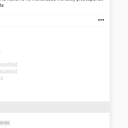
da
o
exualidad
xualidad
ud
29.005