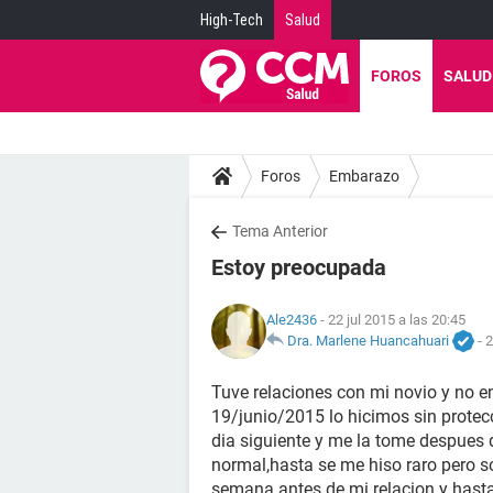
High-Tech
Salud
FOROS
SALUD
Foros
Embarazo
Tema Anterior
Estoy preocupada
Ale2436
- 22 jul 2015 a las 20:45
Dra. Marlene Huancahuari
-
2
Tuve relaciones con mi novio y no e
19/junio/2015 lo hicimos sin protecc
dia siguiente y me la tome despues
normal,hasta se me hiso raro pero s
semana antes de mi relacion y hast