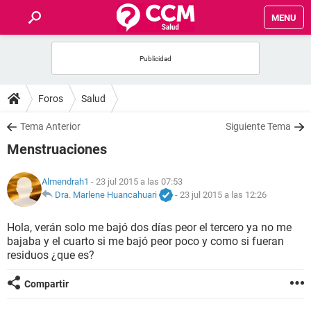
MENU
INICIO
FOROS
Foros
Salud
SALUD
Tema Anterior
Siguiente Tema
Menstruaciones
FAMILIA
Almendrah1
- 23 jul 2015 a las 07:53
NUTRICIÓN
Dra. Marlene Huancahuari
-
23 jul 2015 a las 12:26
Hola, verán solo me bajó dos días peor el tercero ya no me
BIENESTAR
bajaba y el cuarto si me bajó peor poco y como si fueran
residuos ¿que es?
SEXUALIDAD
Compartir
GLOSARIO