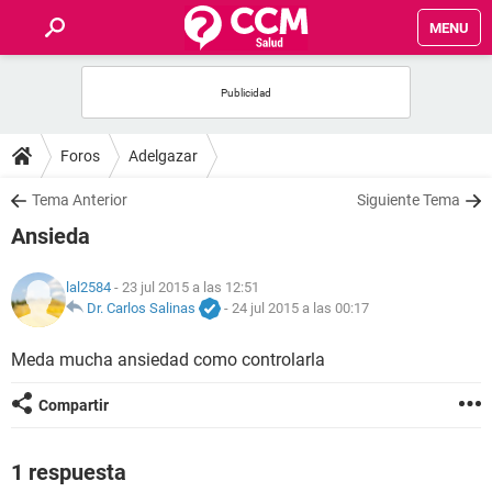
MENU
INICIO
FOROS
Foros
Adelgazar
SALUD
Tema Anterior
Siguiente Tema
Ansieda
FAMILIA
lal2584
- 23 jul 2015 a las 12:51
NUTRICIÓN
Dr. Carlos Salinas
-
24 jul 2015 a las 00:17
Meda mucha ansiedad como controlarla
BIENESTAR
Compartir
SEXUALIDAD
1 respuesta
GLOSARIO