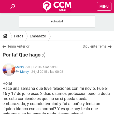
MENU
INICIO
FOROS
Foros
Embarazo
SALUD
Tema Anterior
Siguiente Tema
Por fa! Que hago :(
FAMILIA
Merzy
- 23 jul 2015 a las 23:18
NUTRICIÓN
Merzy
-
24 jul 2015 a las 00:08
Hola!
BIENESTAR
Hace una semana que tuve relaciones con mi novio. Fue el
16 y 17 de julio esos 2 días usamos protección pero la duda
SEXUALIDAD
me esta comiendo es que no se si pueda quedar
embarazada, y cuando terminó y fui al baño y tenía un
líquido blanco eso es normal? Y es que hoy tenía que
GLOSARIO
bajarme y no ha pasado nada. ¡tengo miedo!