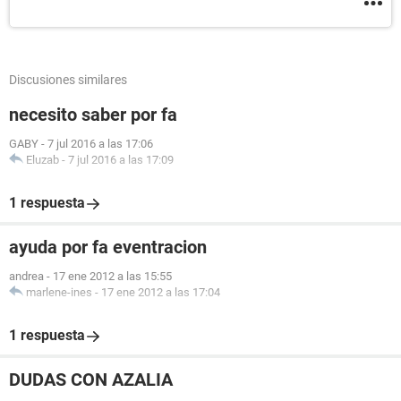
Discusiones similares
necesito saber por fa
GABY
-
7 jul 2016 a las 17:06
Eluzab
-
7 jul 2016 a las 17:09
1 respuesta
ayuda por fa eventracion
andrea
-
17 ene 2012 a las 15:55
marlene-ines
-
17 ene 2012 a las 17:04
1 respuesta
DUDAS CON AZALIA