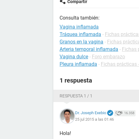
Compartir
Consulta también:
Vagina inflamada
Tráquea inflamada
-
Fichas práctica
Granos en la vagina
-
Fichas práctic
Arteria temporal inflamada
-
Fichas 
Vagina dulce
-
Foro embarazo
Pleura inflamada
-
Fichas prácticas 
1 respuesta
RESPUESTA 1 / 1
Dr. Joseph Exebio
16.358
25 jul 2015 a las 01:46
Hola!