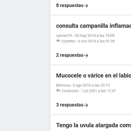
8 respuestas
consulta campanilla inflama
cancer74
-
30 may 2014 a las 19:09
cjnetten
-
6 nov 2014 a las 01:38
2 respuestas
Mucocele o várice en el labio
Blomma
-
5 ago 2019 a las 22:13
Coralucier
-
1 jul 2021 a las 17:47
3 respuestas
Tengo la uvula alargada como