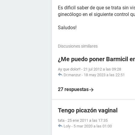
Es dificil saber de que se trata sin v
ginecólogo en el siguiente control q
Saludos!
Discusiones similares
¿Me puedo poner Barmicil en
Ay que dolor!!
-
21 jul 2012 a las 09:28
Dr.manzur
-
18 may 2023 a las 22:51
27 respuestas
Tengo picazón vaginal
tata
-
25 ene 2011 a las 17:35
Loly
-
5 mar 2020 a las 01:00