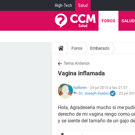
High-Tech
Salud
FOROS
SALUD
Foros
Embarazo
Tema Anterior
Vagina inflamada
Italibren
- 24 jul 2015 a las 21:37
Dr. Joseph Exebio
-
25 jul 20
Hola, Agradeseria mucho si me pudi
derecho de mi vagina rengo como un
y se siente del tamaño de un gajo d