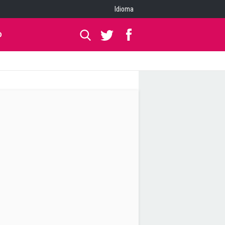
Idioma
O