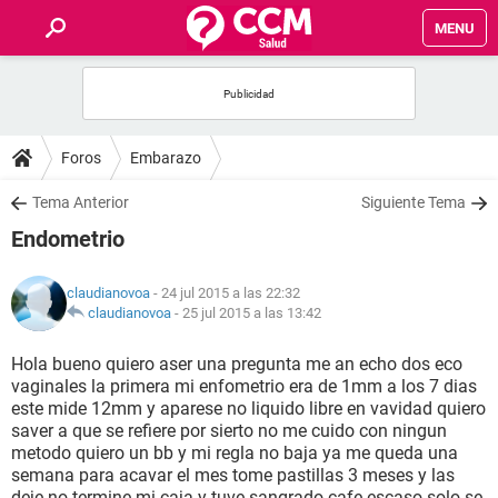
MENU
INICIO
FOROS
Foros
Embarazo
SALUD
Tema Anterior
Siguiente Tema
Endometrio
FAMILIA
claudianovoa
- 24 jul 2015 a las 22:32
NUTRICIÓN
claudianovoa
-
25 jul 2015 a las 13:42
Hola bueno quiero aser una pregunta me an echo dos eco
BIENESTAR
vaginales la primera mi enfometrio era de 1mm a los 7 dias
este mide 12mm y aparese no liquido libre en vavidad quiero
SEXUALIDAD
saver a que se refiere por sierto no me cuido con ningun
metodo quiero un bb y mi regla no baja ya me queda una
semana para acavar el mes tome pastillas 3 meses y las
GLOSARIO
deje no termine mi caja y tuve sangrado cafe escaso solo se