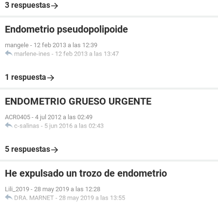
3 respuestas
Endometrio pseudopolipoide
mangele
-
12 feb 2013 a las 12:39
marlene-ines
-
12 feb 2013 a las 13:47
1 respuesta
ENDOMETRIO GRUESO URGENTE
ACR0405
-
4 jul 2012 a las 02:49
c-salinas
-
5 jun 2016 a las 02:43
5 respuestas
He expulsado un trozo de endometrio
Lili_2019
-
28 may 2019 a las 12:28
DRA. MARNET
-
28 may 2019 a las 13:55