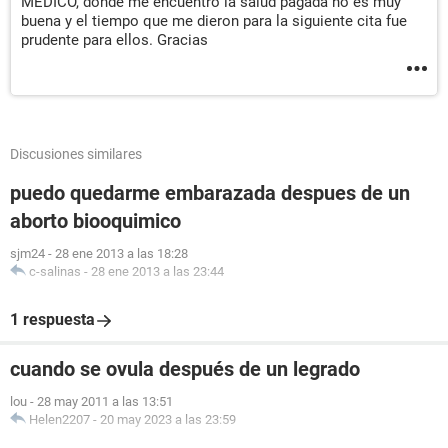
MEDICO, donde me encuentro la salud pagada no es muy
buena y el tiempo que me dieron para la siguiente cita fue
prudente para ellos. Gracias
Discusiones similares
puedo quedarme embarazada despues de un
aborto biooquimico
sjm24
-
28 ene 2013 a las 18:28
c-salinas
-
28 ene 2013 a las 23:44
1 respuesta
cuando se ovula después de un legrado
lou
-
28 may 2011 a las 13:51
Helen2207
-
20 may 2023 a las 23:59