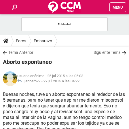
MENU
INICIO
FOROS
Foros
Embarazo
SALUD
Tema Anterior
Siguiente Tema
Aborto expontaneo
FAMILIA
usuario anónimo
- 25 jul 2015 a las 05:03
NUTRICIÓN
jjannerb27 -
27 jul 2015 a las 04:22
Buenas noches, tuve un aborto expontaneo al rededor de las
BIENESTAR
5 semanas, para no tener que aspirar me dieron misoprosol
y dijeron que tenia que sangrar abundantemente. Eso no
SEXUALIDAD
paso sangro muy poco y al revisar senti una especie de
masa al interioir de la vagina, aun no tengo control medico
pero me preocupa no poder expulsar los tejidos ya que se
GLOSARIO
que es riesgoso. Por favor ayudeme.