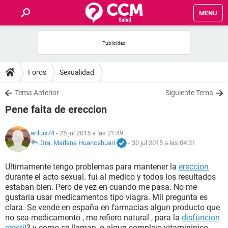
MENU
INICIO
FOROS
Foros
Sexualidad
SALUD
Tema Anterior
Siguiente Tema
Pene falta de ereccion
FAMILIA
anluix74
- 25 jul 2015 a las 21:49
NUTRICIÓN
Dra. Marlene Huancahuari
-
30 jul 2015 a las 04:31
Ultimamente tengo problemas para mantener la
ereccion
BIENESTAR
durante el acto sexual. fui al medico y todos los resultados
estaban bien. Pero de vez en cuando me pasa. No me
SEXUALIDAD
gustaria usar medicamentos tipo viagra. Mii pregunta es
clara. Se vende en españa en farmacias algun producto que
no sea medicamento , me refiero natural , para la
disfuncion
GLOSARIO
erectil
? y como se llaman, o algun complejo vitamininico