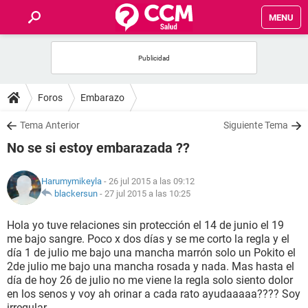
MENU
INICIO
FOROS
Foros
Embarazo
SALUD
Tema Anterior
Siguiente Tema
No se si estoy embarazada ??
FAMILIA
Harumymikeyla
- 26 jul 2015 a las 09:12
NUTRICIÓN
blackersun
-
27 jul 2015 a las 10:25
Hola yo tuve relaciones sin protección el 14 de junio el 19
BIENESTAR
me bajo sangre. Poco x dos días y se me corto la regla y el
día 1 de julio me bajo una mancha marrón solo un Pokito el
SEXUALIDAD
2de julio me bajo una mancha rosada y nada. Mas hasta el
día de hoy 26 de julio no me viene la regla solo siento dolor
en los senos y voy ah orinar a cada rato ayudaaaaa???? Soy
GLOSARIO
irregular