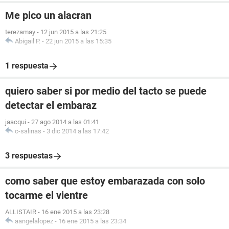
Me pico un alacran
terezamay
-
12 jun 2015 a las 21:25
Abigail P.
-
22 jun 2015 a las 15:35
1 respuesta
quiero saber si por medio del tacto se puede
detectar el embaraz
jaacqui
-
27 ago 2014 a las 01:41
c-salinas
-
3 dic 2014 a las 17:42
3 respuestas
como saber que estoy embarazada con solo
tocarme el vientre
ALLISTAIR
-
16 ene 2015 a las 23:28
aangelalopez
-
16 ene 2015 a las 23:34