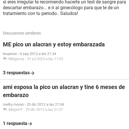
si eres irregular te recomiendo hacerte un test de sangre para
descartar embarazo... e ir al ginecólogo para que te de un
tratamiento con tu periodo.. Saludos!
Discusiones similares
ME pico un alacran y estoy embarazada
lesperan
-
6 sep 2012 a las 21:34
Miligarcia
-
31 jul 2023 a las 11:02
3 respuestas
ami esposa la pico un alacran y tine 6 meses de
embarazo
melky moran
-
25 dic 2012 a las 21:04
Abigail P.
-
25 dic 2012 a las 21:37
1 respuesta