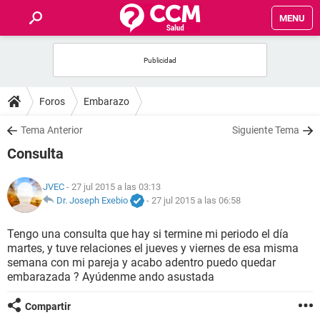
MENU
INICIO
FOROS
Foros
Embarazo
SALUD
Tema Anterior
Siguiente Tema
Consulta
FAMILIA
JVEC
- 27 jul 2015 a las 03:13
NUTRICIÓN
Dr. Joseph Exebio
-
27 jul 2015 a las 06:58
Tengo una consulta que hay si termine mi periodo el día
BIENESTAR
martes, y tuve relaciones el jueves y viernes de esa misma
semana con mi pareja y acabo adentro puedo quedar
SEXUALIDAD
embarazada ? Ayúdenme ando asustada
Compartir
GLOSARIO