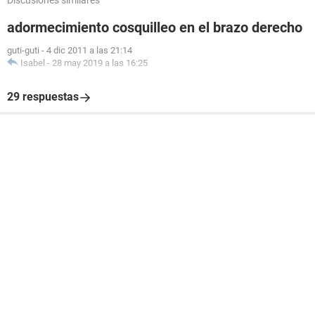
Discusiones similares
adormecimiento cosquilleo en el brazo derecho
guti-guti
-
4 dic 2011 a las 21:14
Isabel
-
28 may 2019 a las 16:25
29 respuestas