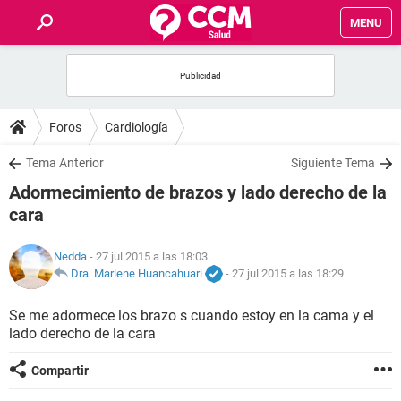
MENU
INICIO
FOROS
Foros
Cardiología
SALUD
Tema Anterior
Siguiente Tema
Adormecimiento de brazos y lado derecho de la
FAMILIA
cara
NUTRICIÓN
Nedda
- 27 jul 2015 a las 18:03
Dra. Marlene Huancahuari
-
27 jul 2015 a las 18:29
BIENESTAR
Se me adormece los brazo s cuando estoy en la cama y el
lado derecho de la cara
SEXUALIDAD
Compartir
GLOSARIO