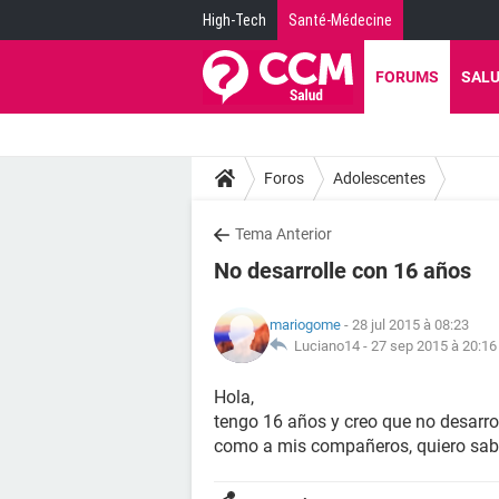
High-Tech
Santé-Médecine
FORUMS
SAL
Foros
Adolescentes
Tema Anterior
No desarrolle con 16 años
mariogome
- 28 jul 2015 à 08:23
Luciano14 -
27 sep 2015 à 20:16
Hola,
tengo 16 años y creo que no desarro
como a mis compañeros, quiero saber