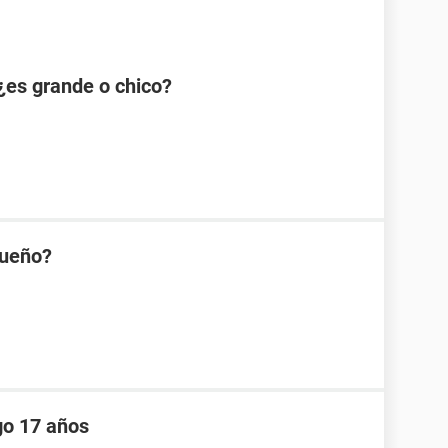
¿es grande o chico?
queño?
go 17 años