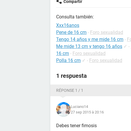
Compartir
Consulta también:
Xxx16anos
Pene de 16 cm
-
Foro sexualidad
Tengo 14 años y me mide 16 cm
-
F
Me mide 13 cm y tengo 16 años
✓
-
16 cm
-
Foro sexualidad
Polla 16 cm
✓
-
Foro sexualidad
1 respuesta
RÉPONSE 1 / 1
Luciano14
27 sep 2015 à 20:16
Debes tener fimosis