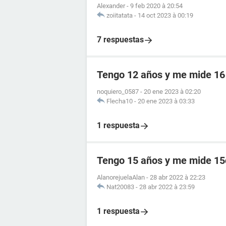
Alexander
-
9 feb 2020 à 20:54
zoiitatata
-
14 oct 2023 à 00:19
7 respuestas
Tengo 12 años y me mide 1
noquiero_0587
-
20 ene 2023 à 02:20
Flecha10
-
20 ene 2023 à 03:33
1 respuesta
Tengo 15 años y me mide 1
AlanorejuelaAlan
-
28 abr 2022 à 22:23
Nat20083
-
28 abr 2022 à 23:59
1 respuesta