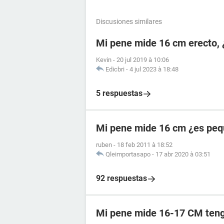
Discusiones similares
Mi pene mide 16 cm erecto, 
Kevin
-
20 jul 2019 à 10:06
Edicbri
-
4 jul 2023 à 18:48
5 respuestas
Mi pene mide 16 cm ¿es pe
ruben
-
18 feb 2011 à 18:52
Qleimportasapo
-
17 abr 2020 à 03:51
92 respuestas
Mi pene mide 16-17 CM ten