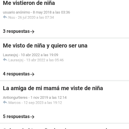
Me vistieron de niña
usuario anónimo
-
8 may 2018 a las 03:36
Nuu
-
26 jul 2020 a las 07:34
3 respuestas
Me visto de niña y quiero ser una
Laurasjsj
-
10 abr 2022 a las 19:09
Laurasjsj
-
13 abr 2022 a las 05:46
4 respuestas
La amiga de mi mamá me viste de niña
Antiongurtieres
-
1 nov 2019 a las 12:14
Marcos
-
12 sep 2023 a las 19:12
5 respuestas