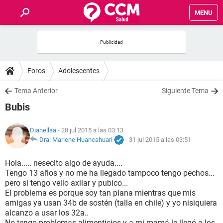
MENU
INICIO
FOROS
Foros
Adolescentes
SALUD
Tema Anterior
Siguiente Tema
Bubis
FAMILIA
Dianellaa
- 28 jul 2015 a las 03:13
NUTRICIÓN
Dra. Marlene Huancahuari
-
31 jul 2015 a las 03:51
Hola..... nesecito algo de ayuda....
BIENESTAR
Tengo 13 años y no me ha llegado tampoco tengo pechos...
pero si tengo vello axilar y pubico...
SEXUALIDAD
El problema es porque soy tan plana mientras que mis
amigas ya usan 34b de sostén (talla en chile) y yo nisiquiera
alcanzo a usar los 32a..
GLOSARIO
No tengo problemas alimenticios y a mi mamá le llegó a los