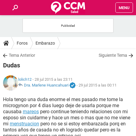
MENU
INICIO
FOROS
Foros
Embarazo
SALUD
Tema Anterior
Siguiente Tema
Dudas
FAMILIA
lolich12
- 28 jul 2015 a las 23:11
NUTRICIÓN
Dra. Marlene Huancahuari
-
29 jul 2015 a las 00:11
Hola tengo una duda enorme el mes pasado me tome la
BIENESTAR
microgynon por 4 dias luego deje de usarla porque me
causaba
mareos
pero continue teniendo relaciones con mi
SEXUALIDAD
esposo sin cuidarme y hace un mes o mas que no me viene
mi
menstruacion
pero no se si estoy embarazada porq en
tantos años de casada no eh logrado quedar pero es la
GLOSARIO
primera vez que tengo un retraso asi