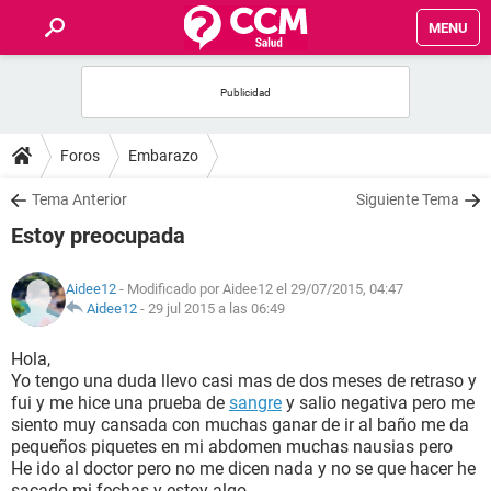
MENU
INICIO
FOROS
Foros
Embarazo
SALUD
Tema Anterior
Siguiente Tema
Estoy preocupada
FAMILIA
Aidee12
- Modificado por Aidee12 el 29/07/2015, 04:47
NUTRICIÓN
Aidee12
-
29 jul 2015 a las 06:49
Hola,
BIENESTAR
Yo tengo una duda llevo casi mas de dos meses de retraso y
fui y me hice una prueba de
sangre
y salio negativa pero me
SEXUALIDAD
siento muy cansada con muchas ganar de ir al baño me da
pequeños piquetes en mi abdomen muchas nausias pero
He ido al doctor pero no me dicen nada y no se que hacer he
GLOSARIO
sacado mi fechas y estoy algo