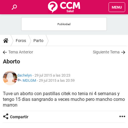
MENU
INICIO
FOROS
Foros
Parto
SALUD
Tema Anterior
Siguiente Tema
Aborto
FAMILIA
dachelyn
- 29 jul 2015 a las 20:23
NUTRICIÓN
MDLGM
-
29 jul 2015 a las 20:59
Tuve un aborto con pastillas citek no tenia ni 4 semanas y
BIENESTAR
tengo 15 dias sangrando a veces mucho pero mancho como
marron
SEXUALIDAD
Compartir
GLOSARIO