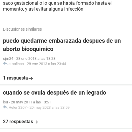
saco gestacional o lo que se había formado hasta el
momento, y así evitar alguna infección.
Discusiones similares
puedo quedarme embarazada despues de un
aborto biooquimico
sjm24
-
28 ene 2013 a las 18:28
c-salinas
-
28 ene 2013 a las 23:44
1 respuesta
cuando se ovula después de un legrado
lou
-
28 may 2011 a las 13:51
Helen2207
-
20 may 2023 a las 23:59
27 respuestas