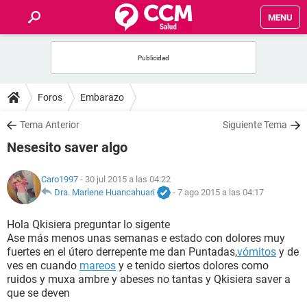
MENU
INICIO
FOROS
Foros
Embarazo
SALUD
Tema Anterior
Siguiente Tema
Nesesito saver algo
FAMILIA
Caro1997
- 30 jul 2015 a las 04:22
NUTRICIÓN
Dra. Marlene Huancahuari
-
7 ago 2015 a las 04:17
Hola Qkisiera preguntar lo sigente
BIENESTAR
Ase más menos unas semanas e estado con dolores muy
fuertes en el útero derrepente me dan Puntadas,
vómitos
y de
SEXUALIDAD
ves en cuando
mareos
y e tenido siertos dolores como
ruidos y muxa ambre y abeses no tantas y Qkisiera saver a
que se deven
GLOSARIO