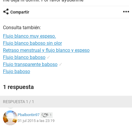
Compartir
Consulta también:
Flujo blanco muy espeso.
Flujo blanco baboso sin olor
Retraso menstrual y flujo blanco y espeso
Flujo blanco baboso
✓
Flujo transparente baboso
✓
Flujo baboso
1 respuesta
RESPUESTA 1 / 1
Pbalbontin97
1
31 jul 2015 a las 23:19