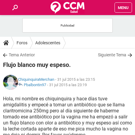
MENU
INICIO
FOROS
Foros
Adolescentes
SALUD
Tema Anterior
Siguiente Tema
Flujo blanco muy espeso.
FAMILIA
ChiquinquiraMerchan
- 31 jul 2015 a las 23:15
NUTRICIÓN
Pbalbontin97
-
31 jul 2015 a las 23:19
Hola, mi nombre es chiquinquira y hace días tuve
BIENESTAR
amigdalitis y empecé a tomar un antibiótico que se llama
claritromicina 250mg pero al día siguiente de haberme
SEXUALIDAD
tomado ese antibiótico por la vagina me ha empezó a salir
un flujo blanco con olor a antibiótico y muy espeso así como
la leche cortada aparte de eso me pica mucho la vagina no
GLOSARIO
me deja ni dormir. Por favor ayúdenme