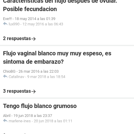
Caracteristicas del flujo despues de ovular.
Posible fecundacion
Eve!!!
-
18 may 2014 a las 01:39
luxli90
-
12 may 2016 a las 06:43
2 respuestas
Flujo vaginal blanco muy muy espeso, es
sintoma de embarazo?
ChioBG
-
26 mar 2016 a las 22:03
Catalinav
-
9 mar 2018 a las 18:54
3 respuestas
Tengo flujo blanco grumoso
Abril
-
19 jun 2018 a las 23:37
marlene-ines
-
20 jun 2018 a las 01:11