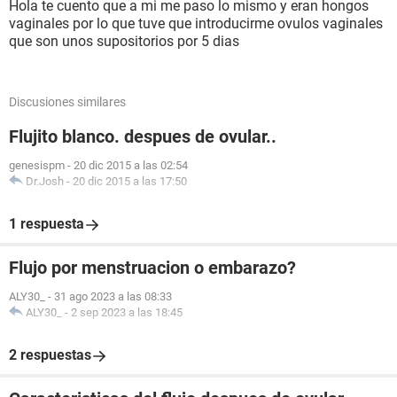
Hola te cuento que a mi me paso lo mismo y eran hongos
vaginales por lo que tuve que introducirme ovulos vaginales
que son unos supositorios por 5 dias
Discusiones similares
Flujito blanco. despues de ovular..
genesispm
-
20 dic 2015 a las 02:54
Dr.Josh
-
20 dic 2015 a las 17:50
1 respuesta
Flujo por menstruacion o embarazo?
ALY30_
-
31 ago 2023 a las 08:33
ALY30_
-
2 sep 2023 a las 18:45
2 respuestas