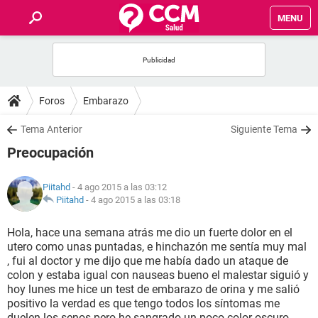
MENU
INICIO
FOROS
Foros
Embarazo
SALUD
Tema Anterior
Siguiente Tema
Preocupación
FAMILIA
Piitahd
- 4 ago 2015 a las 03:12
NUTRICIÓN
Piitahd
-
4 ago 2015 a las 03:18
Hola, hace una semana atrás me dio un fuerte dolor en el
BIENESTAR
utero como unas puntadas, e hinchazón me sentía muy mal
, fui al doctor y me dijo que me había dado un ataque de
SEXUALIDAD
colon y estaba igual con nauseas bueno el malestar siguió y
hoy lunes me hice un test de embarazo de orina y me salió
positivo la verdad es que tengo todos los síntomas me
GLOSARIO
duelen los senos pero he sangrado un poco color oscuro