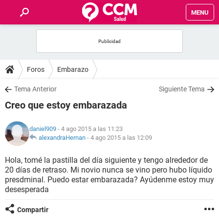
MENU
INICIO
FOROS
Foros
Embarazo
SALUD
Tema Anterior
Siguiente Tema
Creo que estoy embarazada
FAMILIA
daniel909
- 4 ago 2015 a las 11:23
NUTRICIÓN
alexandraHernan
-
4 ago 2015 a las 12:09
Hola, tomé la pastilla del día siguiente y tengo alrededor de
BIENESTAR
20 días de retraso. Mi novio nunca se vino pero hubo líquido
presdminal. Puedo estar embarazada? Ayúdenme estoy muy
SEXUALIDAD
desesperada
Compartir
GLOSARIO