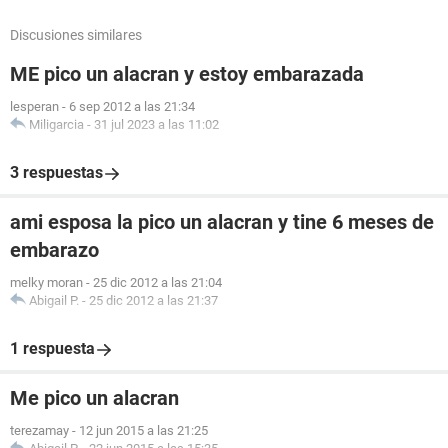
Discusiones similares
ME pico un alacran y estoy embarazada
lesperan
-
6 sep 2012 a las 21:34
Miligarcia
-
31 jul 2023 a las 11:02
3 respuestas
ami esposa la pico un alacran y tine 6 meses de
embarazo
melky moran
-
25 dic 2012 a las 21:04
Abigail P.
-
25 dic 2012 a las 21:37
1 respuesta
Me pico un alacran
terezamay
-
12 jun 2015 a las 21:25