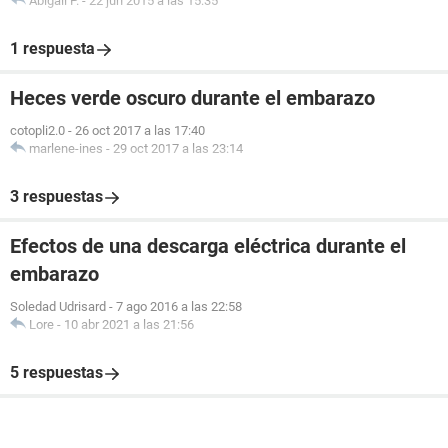
Abigail P.
-
22 jun 2015 a las 15:35
1 respuesta
Heces verde oscuro durante el embarazo
cotopli2.0
-
26 oct 2017 a las 17:40
marlene-ines
-
29 oct 2017 a las 23:14
3 respuestas
Efectos de una descarga eléctrica durante el
embarazo
Soledad Udrisard
-
7 ago 2016 a las 22:58
Lore
-
10 abr 2021 a las 21:56
5 respuestas